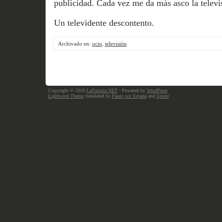
publicidad. Cada vez me da más asco la televi
Un televidente descontento.
Archivado en:
ocio
,
televisión
Copyright © 2026
LaTuberia.NET
· Powered by
WordPress
Lightword Theme
translated by
Paseo por Espana
and
Spiele