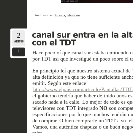
Archivado en:
frikada
,
televisión
2
ABR/10
0
Hace poco oí que canal sur estaba emitiendo 
por TDT así que investigué un poco sobre el 
En principio leí que nuestro sistema actual d
alta definición ya que no tiene suficiente anc
emitir. Según este enlace
'
http://www.elpais.com/articulo/Pantallas/TD
el gobierno tendría que haber definido unos es
sacado nada a la calle. Lo mejor de todo es q
televisores con TDT integrado
NO
son compati
especificaciones por lo que muchos tendrán qu
de comprar. O bien comprarle un TDT a su te
Vamos, una auténtica chapuza o un buen nego
mire.