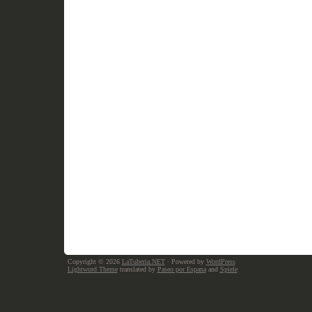
Copyright © 2026
LaTuberia.NET
· Powered by
WordPress
Lightword Theme
translated by
Paseo por Espana
and
Spiele