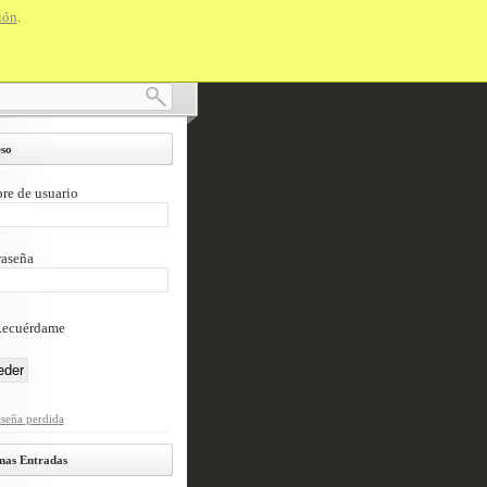
ión
.
Suscríbete vía RSS
so
e de usuario
aseña
ecuérdame
seña perdida
mas Entradas