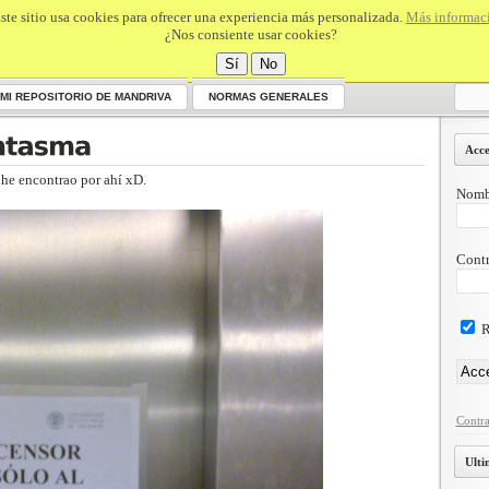
ste sitio usa cookies para ofrecer una experiencia más personalizada.
Más informac
¿Nos consiente usar cookies?
Sí
No
MI REPOSITORIO DE MANDRIVA
NORMAS GENERALES
Acce
 he encontrao por ahí xD.
Nombr
Contr
R
Contra
Ulti