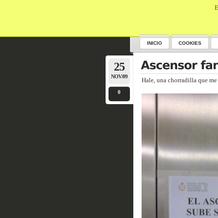
E
INICIO
COOKIES
25
NOV/09
Hale, una chorradilla que me
0