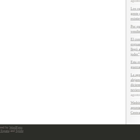
agost
Los cu
gente 
existi
Por qu
vendie
El con
exguar
llegó 
joder”
Esta e
guerra
La age
alejam
diciem
tuvier
agost
Washin
apunta
Centra
red by
WordPress
 Espana
and
Spiele