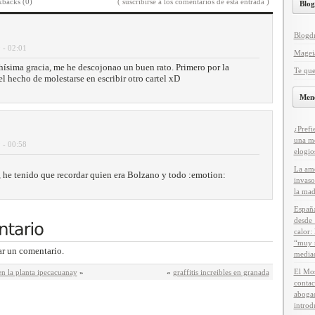
kbacks (0)
( suscribirse a los comentarios de esta entrada )
Blog
Blogd
 - 02:01
Magei
hísima gracia, me he descojonao un buen rato. Primero por la
Te que
l hecho de molestarse en escribir otro cartel xD
Men
¿Prefi
una m
 - 00:58
elogio
La ame
 he tenido que recordar quien era Bolzano y todo :emotion:
invaso
la mad
España
desde 
calor:
“muy s
ar un comentario.
media
El Mos
n la planta ipecacuanay
»
«
graffitis increibles en granada
contac
abogad
introd