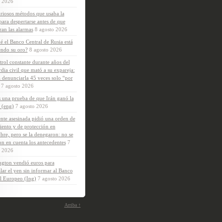
o 2026
riosos métodos que usaba la
para despertarse antes de que
eran las alarmas
8 agosto 2026
é el Banco Central de Rusia está
ndo su oro?
8 agosto 2026
trol constante durante años del
dia civil que mató a su expareja:
a denunciarla 45 veces solo “por
7 agosto 2026
s una prueba de que Irán ganó la
 (eng)
7 agosto 2026
nte asesinada pidió una orden de
iento y de protección en
bre, pero se la denegaron: no se
on en cuenta los antecedentes
7
o 2026
gton vendió euros para
lar el yen sin informar al Banco
l Europeo (Ing)
7 agosto 2026
Arriba ↑