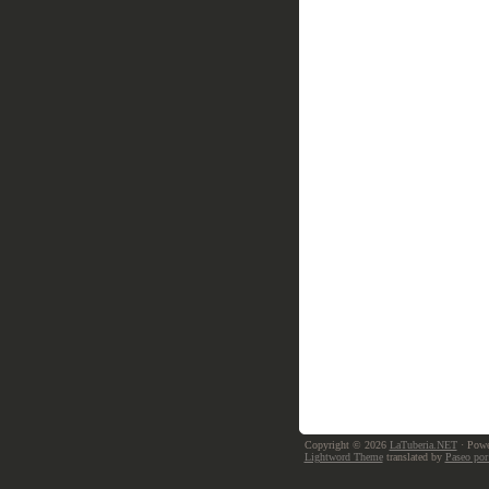
Copyright © 2026
LaTuberia.NET
· Powe
Lightword Theme
translated by
Paseo por