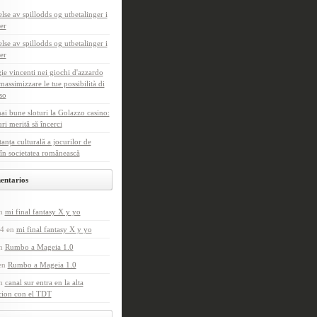
else av spillodds og utbetalinger i
er
else av spillodds og utbetalinger i
er
gie vincenti nei giochi d'azzardo
assimizzare le tue possibilità di
so
ai bune sloturi la Golazzo casino:
uri merită să încerci
anța culturală a jocurilor de
în societatea românească
entarios
n
mi final fantasy X y yo
4
en
mi final fantasy X y yo
n
Rumbo a Mageia 1.0
en
Rumbo a Mageia 1.0
n
canal sur entra en la alta
cion con el TDT