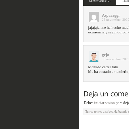
Comentarios (0)
Trac
Asparaggi
26 noviembre, 2009
jajajaja, me ha hecho muc
ocurrencia y segundo por e
gejo
30 noviembre, 2009
Menudo cartel friki.
Me ha costado entenderlo,
Debes
iniciar sesión
para dej
Nunca tomes una bebida basada e