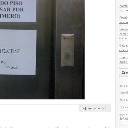
Forstå
kasino
Forstå
kasino
Strate
come m
succes
Cele m
ce joc
Import
noroc 
Com
gejo
e
Luck6
gejo
e
Deck
Deja un comentario
gejo
e
defini