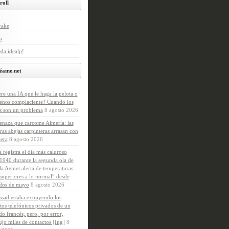
roll
rake
a
da idealp!
éame.net
ere una IA que le haga la pelota o
enos complaciente? Cuando los
s son un problema
8 agosto 2026
naza que carcome Almería: las
ras abejas carpinteras arrasan con
era
8 agosto 2026
 registra el día más caluroso
1940 durante la segunda ola de
 la Aemet alerta de temperaturas
uperiores a lo normal” desde
dos de mayo
8 agosto 2026
sad estaba extrayendo los
tos telefónicos privados de un
o francés, pero, por error,
ujo miles de contactos [Ing]
8