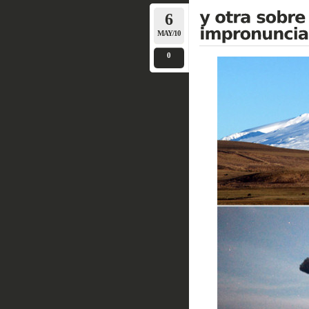
6
MAY/10
0