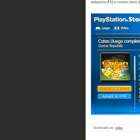
máquina (IA) o contra otros j
Archivado en:
vídeo