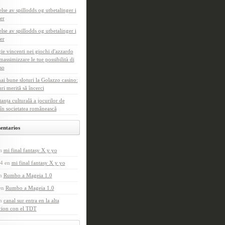
else av spillodds og utbetalinger i
er
else av spillodds og utbetalinger i
er
gie vincenti nei giochi d'azzardo
assimizzare le tue possibilità di
so
ai bune sloturi la Golazzo casino:
uri merită să încerci
anța culturală a jocurilor de
în societatea românească
entarios
n
mi final fantasy X y yo
4
en
mi final fantasy X y yo
n
Rumbo a Mageia 1.0
en
Rumbo a Mageia 1.0
n
canal sur entra en la alta
cion con el TDT