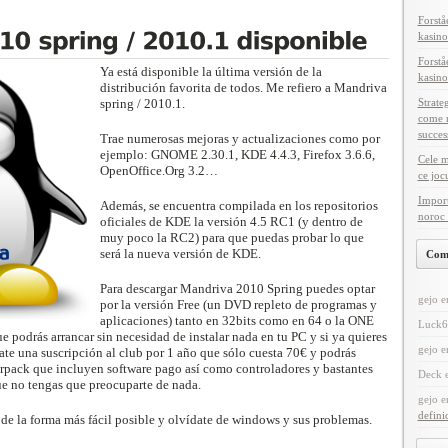
Forstå
kasino
Forstå
Ya está disponible la última versión de la
kasino
distribución favorita de todos. Me refiero a Mandriva
spring / 2010.1.
Strate
come m
succes
Trae numerosas mejoras y actualizaciones como por
ejemplo: GNOME 2.30.1, KDE 4.4.3, Firefox 3.6.6,
Cele m
OpenOffice.Org 3.2…
ce joc
Import
Además, se encuentra compilada en los repositorios
noroc 
oficiales de KDE la versión 4.5 RC1 (y dentro de
muy poco la RC2) para que puedas probar lo que
será la nueva versión de KDE.
Com
Para descargar Mandriva 2010 Spring puedes optar
gejo
e
por la versión Free (un DVD repleto de programas y
aplicaciones) tanto en 32bits como en 64 o la ONE
Luck6
e podrás arrancar sin necesidad de instalar nada en tu PC y si ya quieres
gejo
e
late una suscripción al club por 1 año que sólo cuesta 70€ y podrás
rpack que incluyen software pago así como controladores y bastantes
Deck
e no tengas que preocuparte de nada.
gejo
e
defini
x de la forma más fácil posible y olvídate de windows y sus problemas.