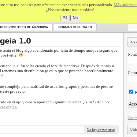
ste sitio usa cookies para ofrecer una experiencia más personalizada.
Más informac
¿Nos consiente usar cookies?
Sí
No
MI REPOSITORIO DE MANDRIVA
NORMAS GENERALES
Acce
e tenía el blog algo abandonado por falta de tiempo aunque seguro que
Nombr
por twitter
entar que al fin se ha creado el fork de mandriva. Después de tantos si,
nal tenemos una distribución (o es lo que se pretende hacer) totalmente
Contr
ad.
nte complejo pero multitud de usuarios, grupos y personas de peso se
e este proyecto.
R
ido en el ajo y espero aportar mi granito de arena. ¿Y tú? ¿Aún no
eia.org/es/
Contra
Ulti
No hay comentarios