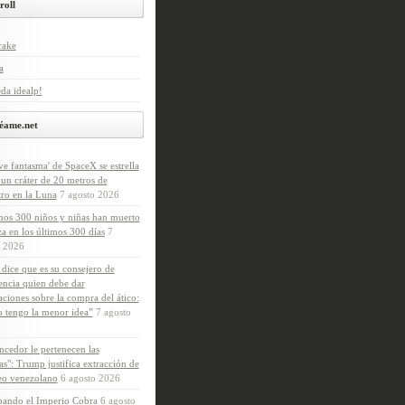
roll
rake
a
da idealp!
éame.net
ve fantasma' de SpaceX se estrella
 un cráter de 20 metros de
ro en la Luna
7 agosto 2026
os 300 niños y niñas han muerto
a en los últimos 300 días
7
o 2026
dice que es su consejero de
encia quien debe dar
aciones sobre la compra del ático:
 tengo la menor idea”
7 agosto
ncedor le pertenecen las
as": Trump justifica extracción de
eo venezolano
6 agosto 2026
pando el Imperio Cobra
6 agosto