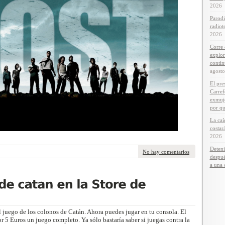
2026
Parodi
radiot
2026
Corre 
explor
contin
agost
El pre
Carref
exmuje
por qui
La caí
costar
2026
Deten
No hay comentarios
despué
a una 
l juego de los colonos de Catán. Ahora puedes jugar en tu consola. El
or 5 Euros un juego completo. Ya sólo bastaría saber si juegas contra la