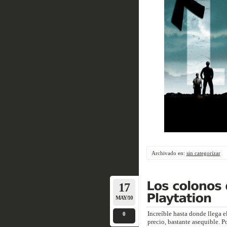
Archivado en:
sin categorizar
17
MAY/10
Increíble hasta donde llega e
0
precio, bastante asequible. P