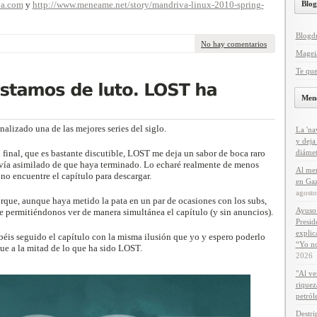
va.com
y
http://www.meneame.net/story/mandriva-linux-2010-spring-
Blog
Blogd
No hay comentarios
Magei
Te que
Men
nalizado una de las mejores series del siglo.
La 'na
y deja
l final, que es bastante discutible, LOST me deja un sabor de boca raro
diámet
vía asimilado de que haya terminado. Lo echaré realmente de menos
Al men
no encuentre el capítulo para descargar.
en Gaz
agost
orque, aunque haya metido la pata en un par de ocasiones con los subs,
Ayuso 
e permitiéndonos ver de manera simultánea el capítulo (y sin anuncios).
Presid
explic
béis seguido el capítulo con la misma ilusión que yo y espero poderlo
“Yo no
egue a la mitad de lo que ha sido LOST.
2026
"Al ve
riquez
petról
Destri