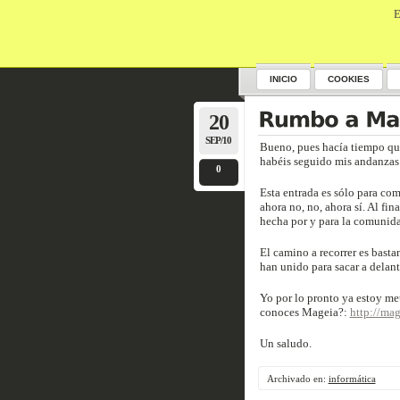
E
INICIO
COOKIES
20
SEP/10
Bueno, pues hacía tiempo qu
habéis seguido mis andanzas 
0
Esta entrada es sólo para com
ahora no, no, ahora sí. Al fi
hecha por y para la comunid
El camino a recorrer es basta
han unido para sacar a delant
Yo por lo pronto ya estoy met
conoces Mageia?:
http://mag
Un saludo.
Archivado en:
informática