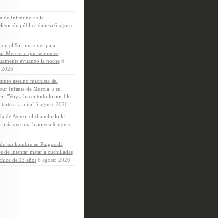
a de Infantino en la
elevisión pública danesa
6 agosto
con el Sol: un rover para
ar Mercurio que se mueve
uamente evitando la noche
6
o 2026
sunto asesino machista del
our Infante de Murcia, a su
r: "Voy a hacer todo lo posible
tarte a la niña"
6 agosto 2026
da de Ayuso: el chanchullo le
á más que una hipoteca
6 agosto
ido un hombre en Puigcerdà
s de intentar matar a cuchilladas
chica de 13 años
6 agosto 2026