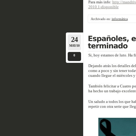
Para más info:
http://mandri
2010.1-disponible
Archivado en:
informática
24
MAY/10
Si, hoy estamos de luto. Ha fi
0
Dejando atrás los detalles de
como a poco y sin tener toda
cuando llegue el miércoles y 
También felicitar a Cuatro p
ha hecho un trabajo excelent
Un saludo a todos los que ha
repetir con otra serie que ll