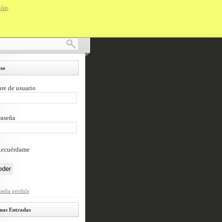
ión
.
Suscríbete vía RSS
so
e de usuario
aseña
ecuérdame
seña perdida
mas Entradas