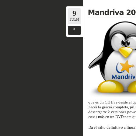
9
JUL/10
0
que es un CD live desde el qu
hacer la gracia completa, píl
descargarte 2 versiones powe
cosas más en un DVD para qu
Da el salto definitivo a linu